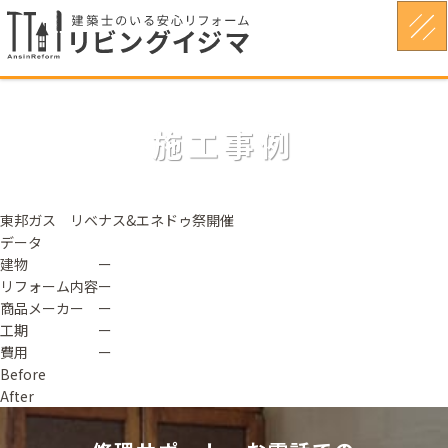
施工事例
東邦ガス リベナス&エネドゥ祭開催
データ
建物
ー
リフォーム内容
ー
商品メーカー
ー
工期
ー
費用
ー
Before
After